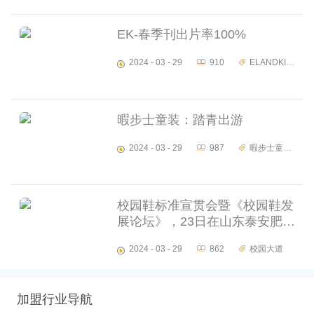
EK-春季刊出片率100%
2024 - 03 - 29
910
ELANDKIDS
暇步士童装：踏青出游
2024 - 03 - 29
987
暇步士童装
校园鞋标准宣贯会暨《校园鞋发
展论坛》，23日在山东泰安肥城
市隆重举行，意味着校园鞋普及
2024 - 03 - 29
862
校园大道
推广的破冰之旅，正式开启！
加盟行业导航