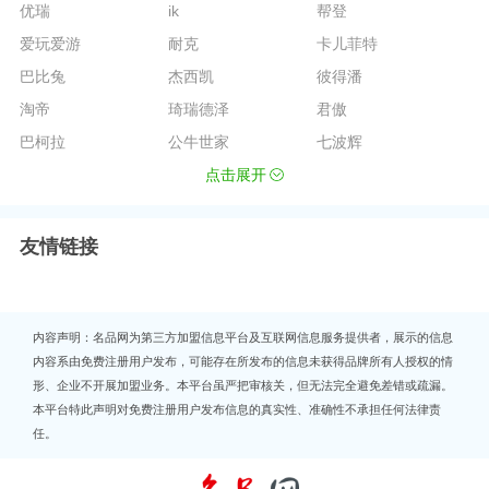
优瑞
ik
帮登
爱玩爱游
耐克
卡儿菲特
巴比兔
杰西凯
彼得潘
淘帝
琦瑞德泽
君傲
巴柯拉
公牛世家
七波辉
点击展开
友情链接
内容声明：名品网为第三方加盟信息平台及互联网信息服务提供者，展示的信息
内容系由免费注册用户发布，可能存在所发布的信息未获得品牌所有人授权的情
形、企业不开展加盟业务。本平台虽严把审核关，但无法完全避免差错或疏漏。
本平台特此声明对免费注册用户发布信息的真实性、准确性不承担任何法律责
任。